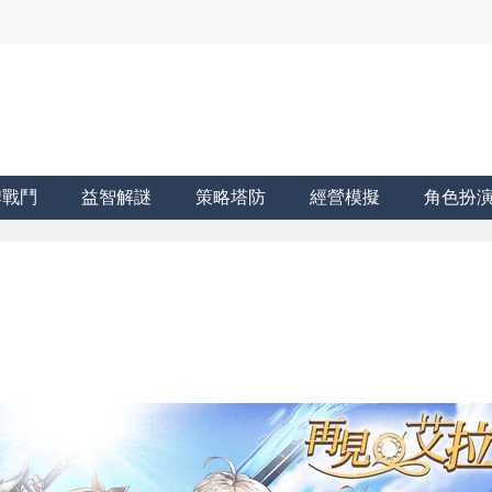
牌戰鬥
益智解謎
策略塔防
經營模擬
角色扮