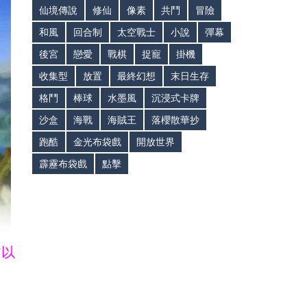
仙境傳說
修仙
像素
共鬥
冒險
和風
回合制
太空戰士
小說
彈幕
後宮
戀愛
戰棋
捉寵
掛機
收集型
放置
最終幻想
末日生存
格鬥
棒球
水墨風
沉浸式卡牌
沙盒
海戰
海賊王
落櫻散華抄
跑酷
金光布袋戲
開放世界
霹靂布袋戲
點擊
皆以