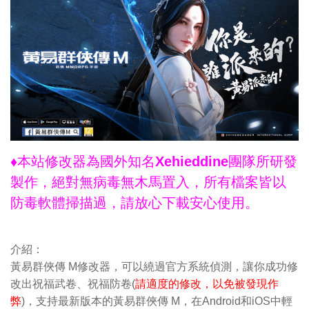
♦本站修改器為國外知名Xehieddine團隊所研發
製作，絕對無病毒無木馬置入，所有檔案皆以
防毒軟體掃描過，請放心下載安心使用。
介紹：
黃易群俠傳 M修改器，可以繞過官方系統偵測，讓你成功修
改出祝福武卷、祝福防卷(
請適度的修改，以免被發現作
弊
)，支持最新版本的黃易群俠傳 M，在Android和iOS中輕