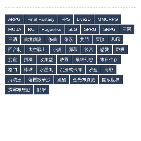
ARPG
Final Fantasy
FPS
Live2D
MMORPG
MOBA
RO
Roguelike
SLG
SPRG
SRPG
三國
三消
仙境傳說
修仙
像素
共鬥
冒險
和風
回合制
太空戰士
小說
彈幕
後宮
戀愛
戰棋
捉寵
掛機
收集型
放置
最終幻想
末日生存
格鬥
棒球
水墨風
沉浸式卡牌
沙盒
海戰
海賊王
落櫻散華抄
跑酷
金光布袋戲
開放世界
霹靂布袋戲
點擊