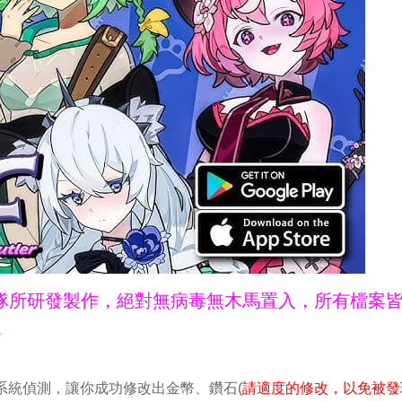
ne團隊所研發製作，絕對無病毒無木馬置入，所有檔案
。
繞過官方系統偵測，讓你成功修改出金幣、鑽石(
請適度的修改，以免被發