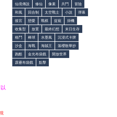
仙境傳說
修仙
像素
共鬥
冒險
和風
回合制
太空戰士
小說
彈幕
後宮
戀愛
戰棋
捉寵
掛機
收集型
放置
最終幻想
末日生存
格鬥
棒球
水墨風
沉浸式卡牌
沙盒
海戰
海賊王
落櫻散華抄
跑酷
金光布袋戲
開放世界
霹靂布袋戲
點擊
皆以
現