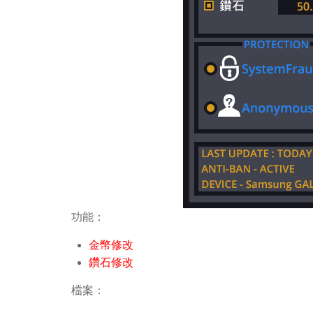
功能：
金幣修改
鑽石修改
檔案：