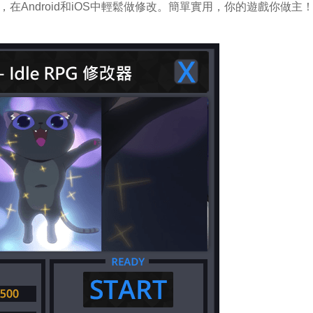
e RPG，在Android和iOS中輕鬆做修改。簡單實用，你的遊戲你做主