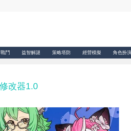
牌戰鬥
益智解謎
策略塔防
經營模擬
角色扮
G 修改器1.0