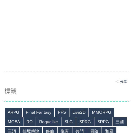
分享
標籤
ARPG
Final Fantasy
FPS
Live2D
MMORPG
MOBA
RO
Roguelike
SLG
SPRG
SRPG
三國
三消
仙境傳說
修仙
像素
共鬥
冒險
和風