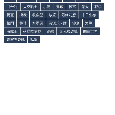
回合制
太空戰士
小說
彈幕
後宮
戀愛
戰棋
捉寵
掛機
收集型
放置
最終幻想
末日生存
格鬥
棒球
水墨風
沉浸式卡牌
沙盒
海戰
海賊王
落櫻散華抄
跑酷
金光布袋戲
開放世界
霹靂布袋戲
點擊