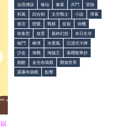
仙境傳說
修仙
像素
共鬥
冒險
和風
回合制
太空戰士
小說
彈幕
後宮
戀愛
戰棋
捉寵
掛機
收集型
放置
最終幻想
末日生存
格鬥
棒球
水墨風
沉浸式卡牌
沙盒
海戰
海賊王
落櫻散華抄
跑酷
金光布袋戲
開放世界
霹靂布袋戲
點擊
皆以