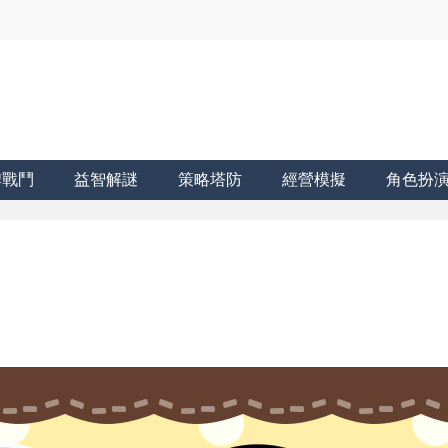
牌戰鬥
益智解謎
策略塔防
經營模擬
角色扮