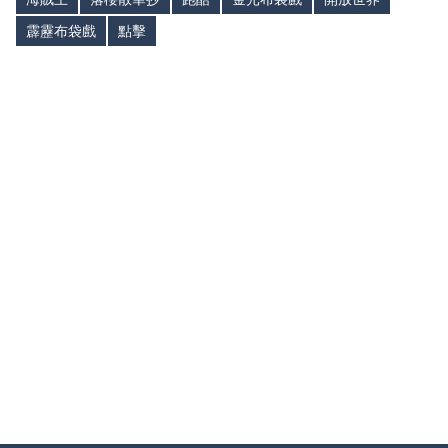
霹靂布袋戲
點擊