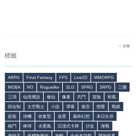
分享
標籤
ARPG
Final Fantasy
FPS
Live2D
MMORPG
MOBA
RO
Roguelike
SLG
SPRG
SRPG
三國
三消
仙境傳說
修仙
像素
共鬥
冒險
和風
回合制
太空戰士
小說
彈幕
後宮
戀愛
戰棋
捉寵
掛機
收集型
放置
最終幻想
末日生存
格鬥
棒球
水墨風
沉浸式卡牌
沙盒
海戰
海賊王
落櫻散華抄
跑酷
金光布袋戲
開放世界