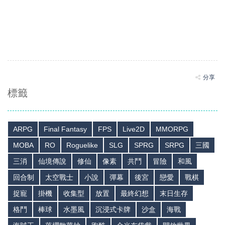
分享
標籤
ARPG
Final Fantasy
FPS
Live2D
MMORPG
MOBA
RO
Roguelike
SLG
SPRG
SRPG
三國
三消
仙境傳說
修仙
像素
共鬥
冒險
和風
回合制
太空戰士
小說
彈幕
後宮
戀愛
戰棋
捉寵
掛機
收集型
放置
最終幻想
末日生存
格鬥
棒球
水墨風
沉浸式卡牌
沙盒
海戰