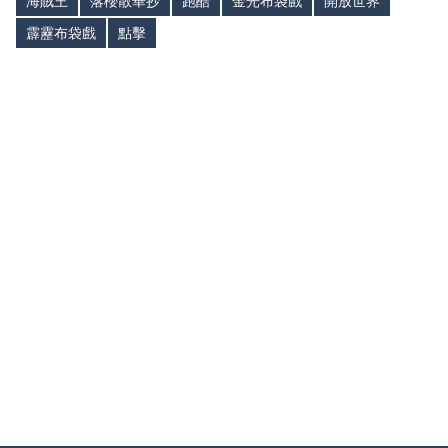
海賊王
落櫻散華抄
跑酷
金光布袋戲
開放世界
霹靂布袋戲
點擊