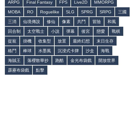
ARPG
Final Fantasy
FPS
Live2D
MMORPG
MOBA
RO
Roguelike
SLG
SPRG
SRPG
三國
三消
仙境傳說
修仙
像素
共鬥
冒險
和風
回合制
太空戰士
小說
彈幕
後宮
戀愛
戰棋
捉寵
掛機
收集型
放置
最終幻想
末日生存
格鬥
棒球
水墨風
沉浸式卡牌
沙盒
海戰
海賊王
落櫻散華抄
跑酷
金光布袋戲
開放世界
霹靂布袋戲
點擊