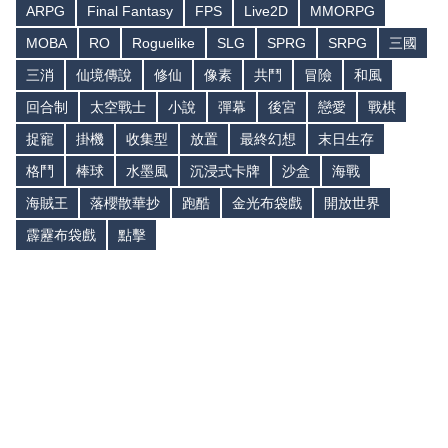
ARPG
Final Fantasy
FPS
Live2D
MMORPG
MOBA
RO
Roguelike
SLG
SPRG
SRPG
三國
三消
仙境傳說
修仙
像素
共鬥
冒險
和風
回合制
太空戰士
小說
彈幕
後宮
戀愛
戰棋
捉寵
掛機
收集型
放置
最終幻想
末日生存
格鬥
棒球
水墨風
沉浸式卡牌
沙盒
海戰
海賊王
落櫻散華抄
跑酷
金光布袋戲
開放世界
霹靂布袋戲
點擊