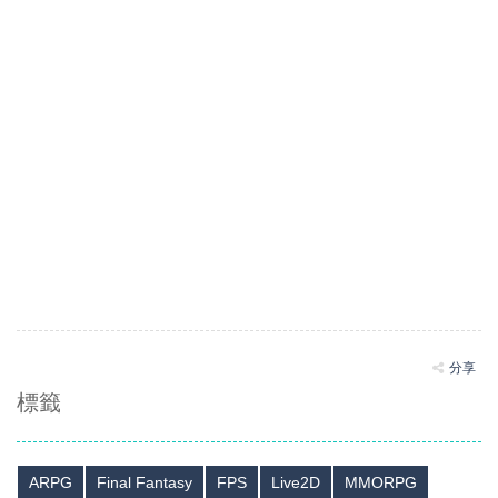
分享
標籤
ARPG
Final Fantasy
FPS
Live2D
MMORPG