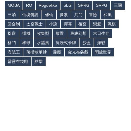
MOBA
RO
Roguelike
SLG
SPRG
SRPG
三國
三消
仙境傳說
修仙
像素
共鬥
冒險
和風
回合制
太空戰士
小說
彈幕
後宮
戀愛
戰棋
捉寵
掛機
收集型
放置
最終幻想
末日生存
格鬥
棒球
水墨風
沉浸式卡牌
沙盒
海戰
海賊王
落櫻散華抄
跑酷
金光布袋戲
開放世界
霹靂布袋戲
點擊