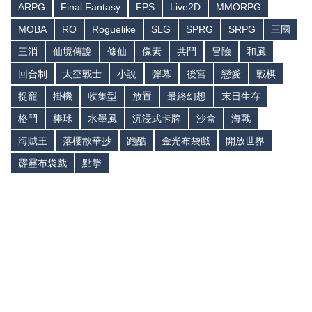
ARPG
Final Fantasy
FPS
Live2D
MMORPG
MOBA
RO
Roguelike
SLG
SPRG
SRPG
三國
三消
仙境傳說
修仙
像素
共鬥
冒險
和風
回合制
太空戰士
小說
彈幕
後宮
戀愛
戰棋
捉寵
掛機
收集型
放置
最終幻想
末日生存
格鬥
棒球
水墨風
沉浸式卡牌
沙盒
海戰
海賊王
落櫻散華抄
跑酷
金光布袋戲
開放世界
霹靂布袋戲
點擊