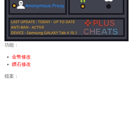
功能：
金幣修改
鑽石修改
檔案：