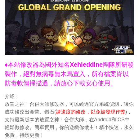
♦本站修改器為國外知名Xehieddine團隊所研發
製作，絕對無病毒無木馬置入，所有檔案皆以
防毒軟體掃描過，請放心下載安心使用。
介紹：
放置之神：合併大師修改器，可以繞過官方系統偵測，讓你
成功修改出金幣、鑽石(
請適度的修改，以免被發現作弊
)，
支持最新版本的放置之神：合併大師，在Android和iOS中
輕鬆做修改。簡單實用，你的遊戲你做主！精小快速，永久
免費，持續更新！