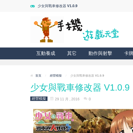
少女與戰車修改器 V1.0.9
互動養成
其它
動作與射擊
卡
首頁
/
經營模擬
/
少女與戰車修改器 V1.0.9
少女與戰車修改器 V1.0.9
經營模擬
29 11 月 , 2016
0