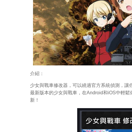
介紹：
少女與戰車修改器，可以繞過官方系統偵測，讓
最新版本的少女與戰車，在Android和iOS
新！