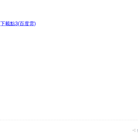
●
下載點3(百度雲)