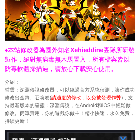
♦本站修改器為國外知名Xehieddine團隊所研發
製作，絕對無病毒無木馬置入，所有檔案皆以
防毒軟體掃描過，請放心下載安心使用。
介紹：
誓靈：深淵傳說修改器，可以繞過官方系統偵測，讓你成功
修改出金幣、召喚卷(
請適度的修改，以免被發現作弊
)，支
持最新版本的誓靈：深淵傳說，在Android和iOS中輕鬆做
修改。簡單實用，你的遊戲你做主！精小快速，永久免費，
持續更新！