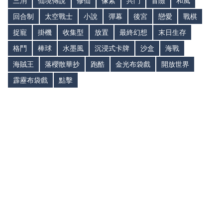
三消
仙境傳說
修仙
像素
共鬥
冒險
和風
回合制
太空戰士
小說
彈幕
後宮
戀愛
戰棋
捉寵
掛機
收集型
放置
最終幻想
末日生存
格鬥
棒球
水墨風
沉浸式卡牌
沙盒
海戰
海賊王
落櫻散華抄
跑酷
金光布袋戲
開放世界
霹靂布袋戲
點擊