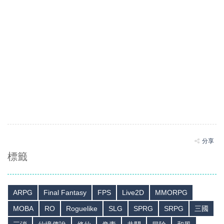
分享
標籤
ARPG
Final Fantasy
FPS
Live2D
MMORPG
MOBA
RO
Roguelike
SLG
SPRG
SRPG
三國