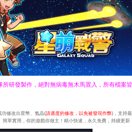
ne團隊所研發製作，絕對無病毒無木馬置入，所有檔案
。
功修改出星幣、氪晶(
請適度的修改，以免被發現作弊
)，支持
做修改。簡單實用，你的遊戲你做主！精小快速，永久免費，持續更新