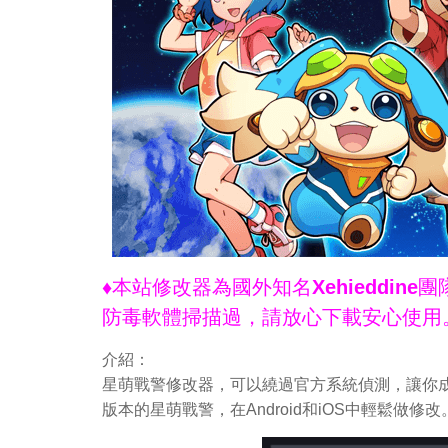
♦本站修改器為國外知名Xehieddi
防毒軟體掃描過，請放心下載安心使用
介紹：
星萌戰警修改器，可以繞過官方系統偵測，讓你成
版本的星萌戰警，在Android和iOS中輕鬆