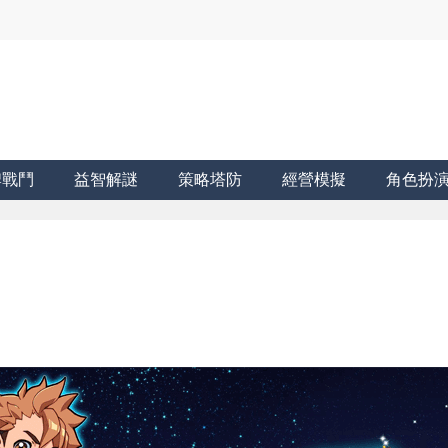
牌戰鬥
益智解謎
策略塔防
經營模擬
角色扮