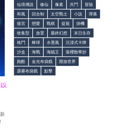
仙境傳說
修仙
像素
共鬥
冒險
和風
回合制
太空戰士
小說
彈幕
後宮
戀愛
戰棋
捉寵
掛機
收集型
放置
最終幻想
末日生存
格鬥
棒球
水墨風
沉浸式卡牌
沙盒
海戰
海賊王
落櫻散華抄
跑酷
金光布袋戲
開放世界
霹靂布袋戲
點擊
皆以
最新
！