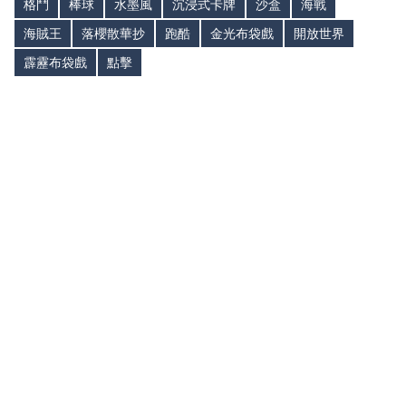
格鬥
棒球
水墨風
沉浸式卡牌
沙盒
海戰
海賊王
落櫻散華抄
跑酷
金光布袋戲
開放世界
霹靂布袋戲
點擊