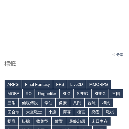
分享
標籤
ARPG
Final Fantasy
FPS
Live2D
MMORPG
MOBA
RO
Roguelike
SLG
SPRG
SRPG
三國
三消
仙境傳說
修仙
像素
共鬥
冒險
和風
回合制
太空戰士
小說
彈幕
後宮
戀愛
戰棋
捉寵
掛機
收集型
放置
最終幻想
末日生存