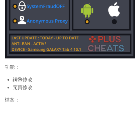
功能：
銅幣修改
元寶修改
檔案：