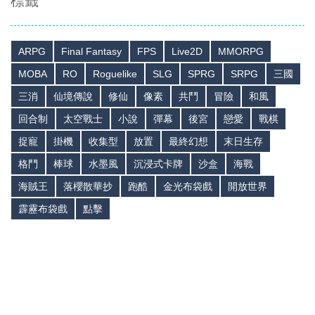
標籤
ARPG
Final Fantasy
FPS
Live2D
MMORPG
MOBA
RO
Roguelike
SLG
SPRG
SRPG
三國
三消
仙境傳說
修仙
像素
共鬥
冒險
和風
回合制
太空戰士
小說
彈幕
後宮
戀愛
戰棋
捉寵
掛機
收集型
放置
最終幻想
末日生存
格鬥
棒球
水墨風
沉浸式卡牌
沙盒
海戰
海賊王
落櫻散華抄
跑酷
金光布袋戲
開放世界
霹靂布袋戲
點擊