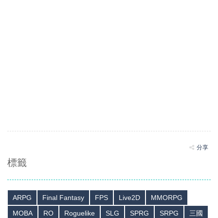
分享
標籤
ARPG
Final Fantasy
FPS
Live2D
MMORPG
MOBA
RO
Roguelike
SLG
SPRG
SRPG
三國