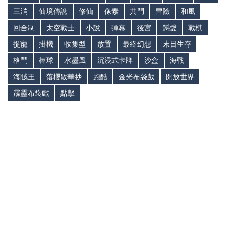
三消
仙境傳說
修仙
像素
共鬥
冒險
和風
回合制
太空戰士
小說
彈幕
後宮
戀愛
戰棋
捉寵
掛機
收集型
放置
最終幻想
末日生存
格鬥
棒球
水墨風
沉浸式卡牌
沙盒
海戰
海賊王
落櫻散華抄
跑酷
金光布袋戲
開放世界
霹靂布袋戲
點擊