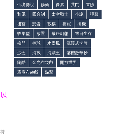
仙境傳說
修仙
像素
共鬥
冒險
和風
回合制
太空戰士
小說
彈幕
後宮
戀愛
戰棋
捉寵
掛機
收集型
放置
最終幻想
末日生存
格鬥
棒球
水墨風
沉浸式卡牌
沙盒
海戰
海賊王
落櫻散華抄
跑酷
金光布袋戲
開放世界
霹靂布袋戲
點擊
皆以
支持