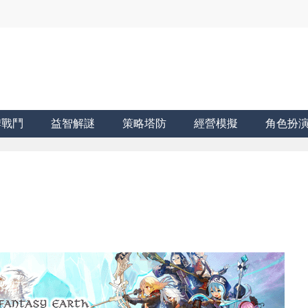
牌戰鬥
益智解謎
策略塔防
經營模擬
角色扮