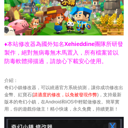
♦本站修改器為國外知名Xehieddine團隊所研發
製作，絕對無病毒無木馬置入，所有檔案皆以
防毒軟體掃描過，請放心下載安心使用。
介紹：
奇幻小鎮修改器，可以繞過官方系統偵測，讓你成功修改出
金幣、紅寶石(
請適度的修改，以免被發現作弊
)，支持最新
版本的奇幻小鎮，在Android和iOS中輕鬆做修改。簡單實
用，你的遊戲你做主！精小快速，永久免費，持續更新！