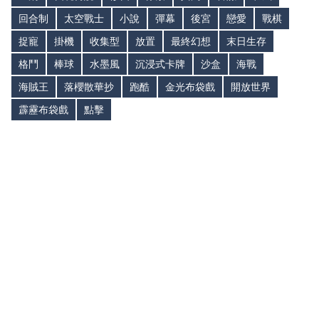
回合制
太空戰士
小說
彈幕
後宮
戀愛
戰棋
捉寵
掛機
收集型
放置
最終幻想
末日生存
格鬥
棒球
水墨風
沉浸式卡牌
沙盒
海戰
海賊王
落櫻散華抄
跑酷
金光布袋戲
開放世界
霹靂布袋戲
點擊