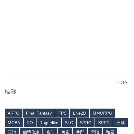
分享
標籤
ARPG
Final Fantasy
FPS
Live2D
MMORPG
MOBA
RO
Roguelike
SLG
SPRG
SRPG
三國
三消
仙境傳說
修仙
像素
共鬥
冒險
和風