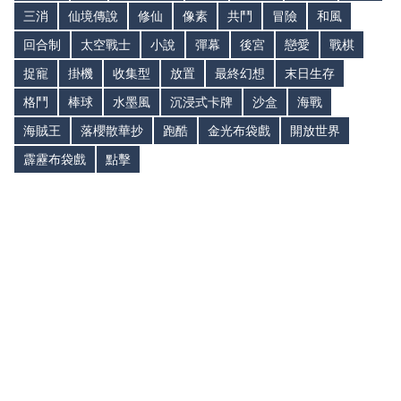
三消
仙境傳說
修仙
像素
共鬥
冒險
和風
回合制
太空戰士
小說
彈幕
後宮
戀愛
戰棋
捉寵
掛機
收集型
放置
最終幻想
末日生存
格鬥
棒球
水墨風
沉浸式卡牌
沙盒
海戰
海賊王
落櫻散華抄
跑酷
金光布袋戲
開放世界
霹靂布袋戲
點擊