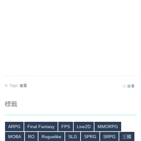
Tags:
放置
分享
標籤
ARPG
Final Fantasy
FPS
Live2D
MMORPG
MOBA
RO
Roguelike
SLG
SPRG
SRPG
三國