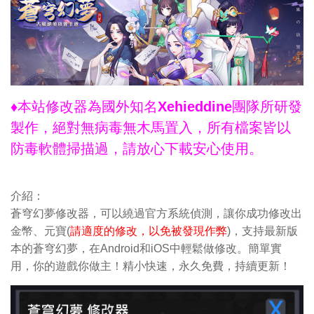
♦本站修改器為國外知名Xehieddine團隊所研發
製作，絕對無病毒無木馬置入，所有檔案皆以
防毒軟體掃描過，請放心下載安心使用。
介紹：
蒼穹幻夢修改器，可以繞過官方系統偵測，讓你成功修改出
金幣、元寶(
請適度的修改，以免被發現作弊
)，支持最新版
本的蒼穹幻夢，在Android和iOS中輕鬆做修改。簡單實
用，你的遊戲你做主！精小快速，永久免費，持續更新！