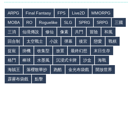
ARPG
Final Fantasy
FPS
Live2D
MMORPG
MOBA
RO
Roguelike
SLG
SPRG
SRPG
三國
三消
仙境傳說
修仙
像素
共鬥
冒險
和風
回合制
太空戰士
小說
彈幕
後宮
戀愛
戰棋
捉寵
掛機
收集型
放置
最終幻想
末日生存
格鬥
棒球
水墨風
沉浸式卡牌
沙盒
海戰
海賊王
落櫻散華抄
跑酷
金光布袋戲
開放世界
霹靂布袋戲
點擊