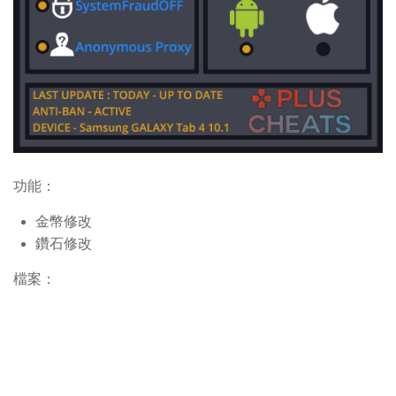
功能：
金幣修改
鑽石修改
檔案：