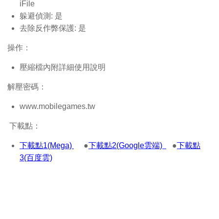
iFile
躲避偵測: 是
去除反作弊保護: 是
操作：
壓縮檔內附詳細使用說明
解壓密碼：
www.mobilegames.tw
下載點：
下載點1(Mega)
●
下載點2(Google雲端)
●
下載點
3(百度雲)