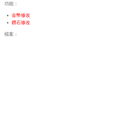
功能：
金幣修改
鑽石修改
檔案：