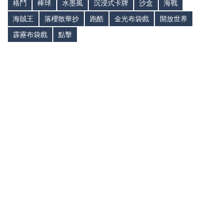
格鬥
棒球
水墨風
沉浸式卡牌
沙盒
海戰
海賊王
落櫻散華抄
跑酷
金光布袋戲
開放世界
霹靂布袋戲
點擊