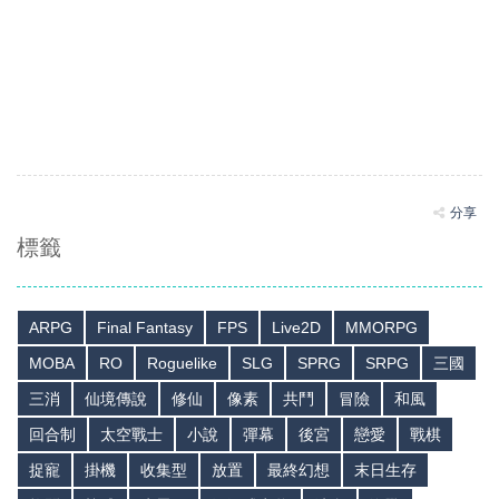
分享
標籤
ARPG
Final Fantasy
FPS
Live2D
MMORPG
MOBA
RO
Roguelike
SLG
SPRG
SRPG
三國
三消
仙境傳說
修仙
像素
共鬥
冒險
和風
回合制
太空戰士
小說
彈幕
後宮
戀愛
戰棋
捉寵
掛機
收集型
放置
最終幻想
末日生存