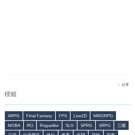
分享
標籤
ARPG
Final Fantasy
FPS
Live2D
MMORPG
MOBA
RO
Roguelike
SLG
SPRG
SRPG
三國