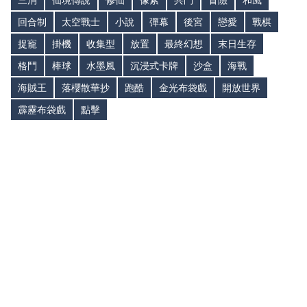
三消
仙境傳說
修仙
像素
共鬥
冒險
和風
回合制
太空戰士
小說
彈幕
後宮
戀愛
戰棋
捉寵
掛機
收集型
放置
最終幻想
末日生存
格鬥
棒球
水墨風
沉浸式卡牌
沙盒
海戰
海賊王
落櫻散華抄
跑酷
金光布袋戲
開放世界
霹靂布袋戲
點擊