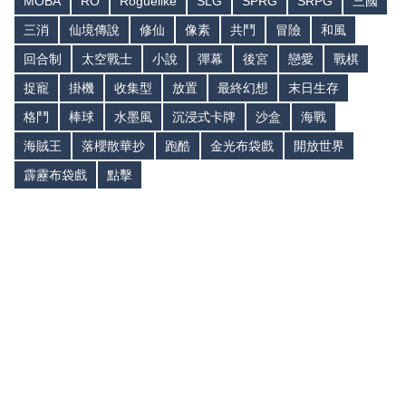
MOBA
RO
Roguelike
SLG
SPRG
SRPG
三國
三消
仙境傳說
修仙
像素
共鬥
冒險
和風
回合制
太空戰士
小說
彈幕
後宮
戀愛
戰棋
捉寵
掛機
收集型
放置
最終幻想
末日生存
格鬥
棒球
水墨風
沉浸式卡牌
沙盒
海戰
海賊王
落櫻散華抄
跑酷
金光布袋戲
開放世界
霹靂布袋戲
點擊