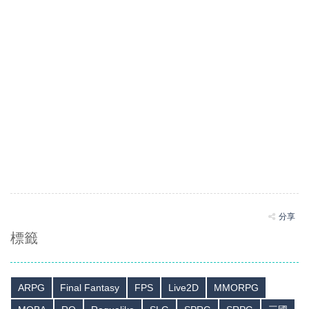
分享
標籤
ARPG
Final Fantasy
FPS
Live2D
MMORPG