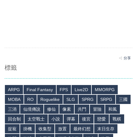
分享
標籤
ARPG
Final Fantasy
FPS
Live2D
MMORPG
MOBA
RO
Roguelike
SLG
SPRG
SRPG
三國
三消
仙境傳說
修仙
像素
共鬥
冒險
和風
回合制
太空戰士
小說
彈幕
後宮
戀愛
戰棋
捉寵
掛機
收集型
放置
最終幻想
末日生存