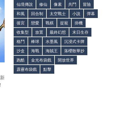
仙境傳說
修仙
像素
共鬥
冒險
和風
回合制
太空戰士
小說
彈幕
後宮
戀愛
戰棋
捉寵
掛機
收集型
放置
最終幻想
末日生存
格鬥
棒球
水墨風
沉浸式卡牌
沙盒
海戰
海賊王
落櫻散華抄
跑酷
金光布袋戲
開放世界
霹靂布袋戲
點擊
新
！