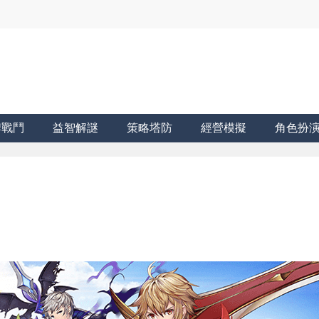
牌戰鬥
益智解謎
策略塔防
經營模擬
角色扮