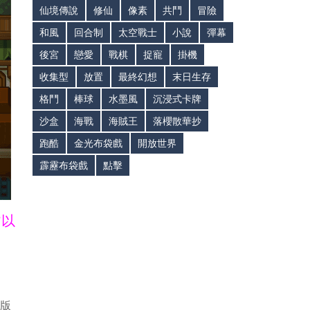
仙境傳說
修仙
像素
共鬥
冒險
和風
回合制
太空戰士
小說
彈幕
後宮
戀愛
戰棋
捉寵
掛機
收集型
放置
最終幻想
末日生存
格鬥
棒球
水墨風
沉浸式卡牌
沙盒
海戰
海賊王
落櫻散華抄
跑酷
金光布袋戲
開放世界
霹靂布袋戲
點擊
皆以
新版