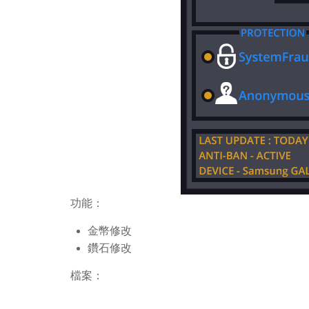
功能：
金幣修改
鑽石修改
檔案：