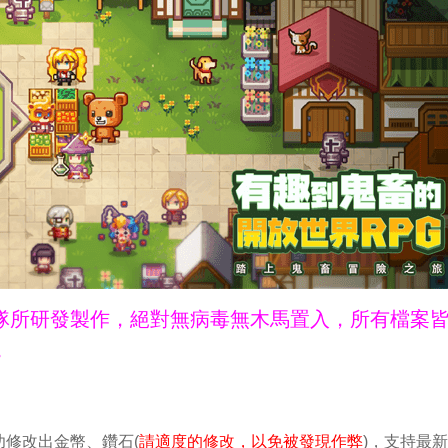
ne團隊所研發製作，絕對無病毒無木馬置入，所有檔案
。
修改出金幣、鑽石(
請適度的修改，以免被發現作弊
)，支持最