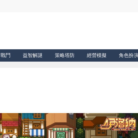
牌戰鬥
益智解謎
策略塔防
經營模擬
角色扮