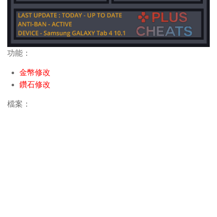
功能：
金幣修改
鑽石修改
檔案：