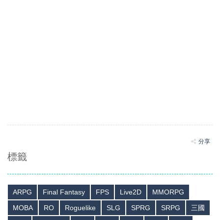
分享
標籤
ARPG
Final Fantasy
FPS
Live2D
MMORPG
MOBA
RO
Roguelike
SLG
SPRG
SRPG
三國