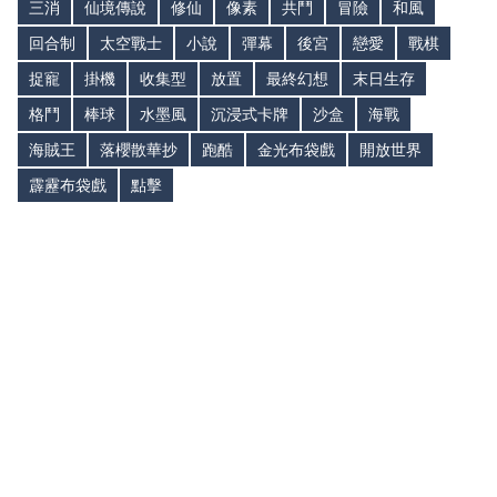
三消
仙境傳說
修仙
像素
共鬥
冒險
和風
回合制
太空戰士
小說
彈幕
後宮
戀愛
戰棋
捉寵
掛機
收集型
放置
最終幻想
末日生存
格鬥
棒球
水墨風
沉浸式卡牌
沙盒
海戰
海賊王
落櫻散華抄
跑酷
金光布袋戲
開放世界
霹靂布袋戲
點擊