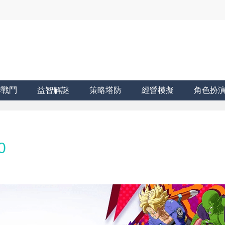
牌戰鬥
益智解謎
策略塔防
經營模擬
角色扮
0