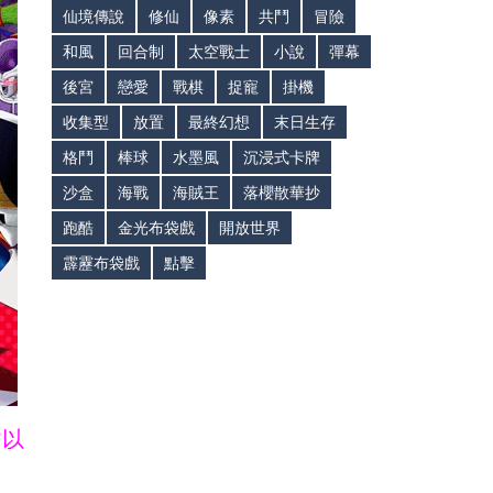
仙境傳說
修仙
像素
共鬥
冒險
和風
回合制
太空戰士
小說
彈幕
後宮
戀愛
戰棋
捉寵
掛機
收集型
放置
最終幻想
末日生存
格鬥
棒球
水墨風
沉浸式卡牌
沙盒
海戰
海賊王
落櫻散華抄
跑酷
金光布袋戲
開放世界
霹靂布袋戲
點擊
皆以