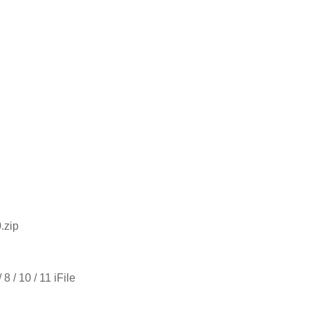
0
.zip
 / 10 / 11 iFile