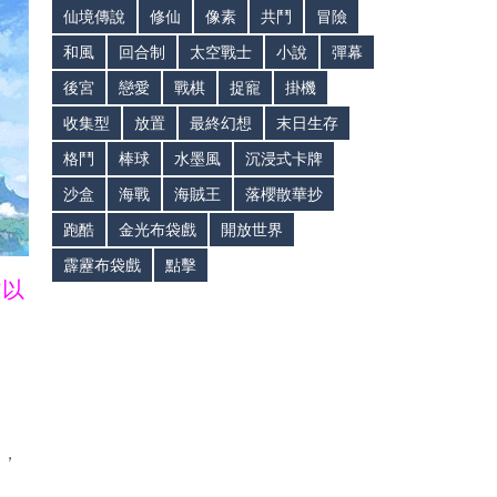
仙境傳說
修仙
像素
共鬥
冒險
和風
回合制
太空戰士
小說
彈幕
後宮
戀愛
戰棋
捉寵
掛機
收集型
放置
最終幻想
末日生存
格鬥
棒球
水墨風
沉浸式卡牌
沙盒
海戰
海賊王
落櫻散華抄
跑酷
金光布袋戲
開放世界
霹靂布袋戲
點擊
皆以
用，