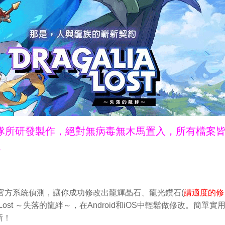
ne團隊所研發製作，絕對無病毒無木馬置入，所有檔案
。
可以繞過官方系統偵測，讓你成功修改出龍輝晶石、龍光鑽石(
請適度的修
a Lost ～失落的龍絆～，在Android和iOS中輕鬆做修改。簡單實
新！