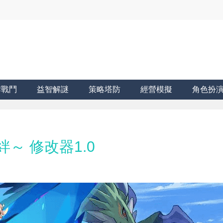
牌戰鬥
益智解謎
策略塔防
經營模擬
角色扮
龍絆～ 修改器1.0