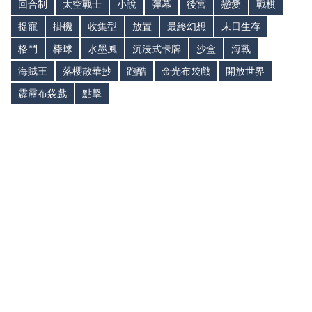
回合制
太空戰士
小說
彈幕
後宮
戀愛
戰棋
捉寵
掛機
收集型
放置
最終幻想
末日生存
格鬥
棒球
水墨風
沉浸式卡牌
沙盒
海戰
海賊王
落櫻散華抄
跑酷
金光布袋戲
開放世界
霹靂布袋戲
點擊