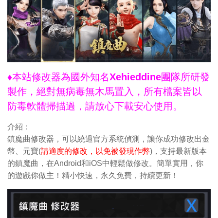
♦本站修改器為國外知名Xehieddine團隊所研發
製作，絕對無病毒無木馬置入，所有檔案皆以
防毒軟體掃描過，請放心下載安心使用。
介紹：
鎮魔曲修改器，可以繞過官方系統偵測，讓你成功修改出金
幣、元寶(
請適度的修改，以免被發現作弊
)，支持最新版本
的鎮魔曲，在Android和iOS中輕鬆做修改。簡單實用，你
的遊戲你做主！精小快速，永久免費，持續更新！