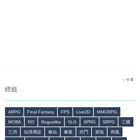
分享
標籤
ARPG
Final Fantasy
FPS
Live2D
MMORPG
MOBA
RO
Roguelike
SLG
SPRG
SRPG
三國
三消
仙境傳說
修仙
像素
共鬥
冒險
和風