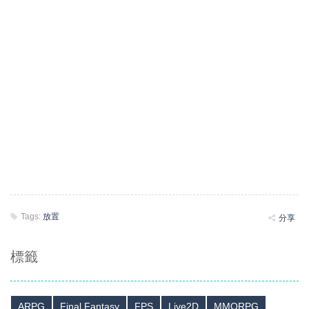
Tags:
放置
分享
標籤
ARPG
Final Fantasy
FPS
Live2D
MMORPG