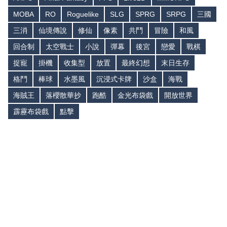
MOBA
RO
Roguelike
SLG
SPRG
SRPG
三國
三消
仙境傳說
修仙
像素
共鬥
冒險
和風
回合制
太空戰士
小說
彈幕
後宮
戀愛
戰棋
捉寵
掛機
收集型
放置
最終幻想
末日生存
格鬥
棒球
水墨風
沉浸式卡牌
沙盒
海戰
海賊王
落櫻散華抄
跑酷
金光布袋戲
開放世界
霹靂布袋戲
點擊