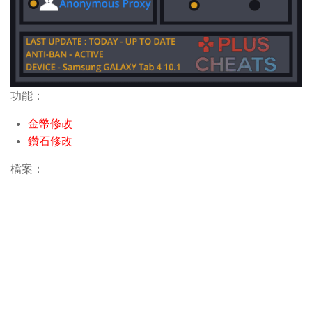
功能：
金幣修改
鑽石修改
檔案：