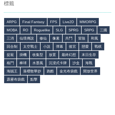
標籤
ARPG
Final Fantasy
FPS
Live2D
MMORPG
MOBA
RO
Roguelike
SLG
SPRG
SRPG
三國
三消
仙境傳說
修仙
像素
共鬥
冒險
和風
回合制
太空戰士
小說
彈幕
後宮
戀愛
戰棋
捉寵
掛機
收集型
放置
最終幻想
末日生存
格鬥
棒球
水墨風
沉浸式卡牌
沙盒
海戰
海賊王
落櫻散華抄
跑酷
金光布袋戲
開放世界
霹靂布袋戲
點擊