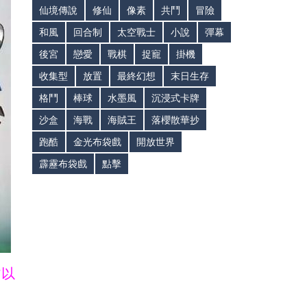
仙境傳說
修仙
像素
共鬥
冒險
和風
回合制
太空戰士
小說
彈幕
後宮
戀愛
戰棋
捉寵
掛機
收集型
放置
最終幻想
末日生存
格鬥
棒球
水墨風
沉浸式卡牌
沙盒
海戰
海賊王
落櫻散華抄
跑酷
金光布袋戲
開放世界
霹靂布袋戲
點擊
皆以