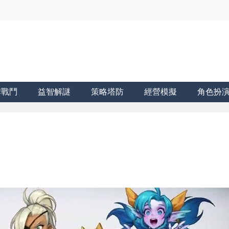
牌戰鬥
益智解謎
策略塔防
經營模擬
角色扮