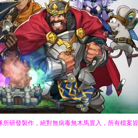
ne團隊所研發製作，絕對無病毒無木馬置入，所有檔案
。