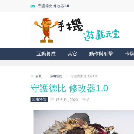
守護德比 修改器1.0
互動養成
其它
動作與射擊
卡
首頁
/
策略塔防
/
守護德比 修改器1.0
守護德比 修改器1.0
策略塔防
17 6 月 , 2023
0