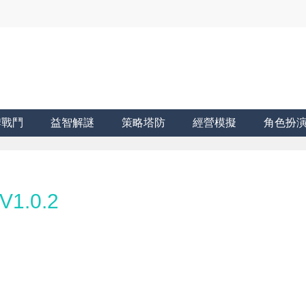
牌戰鬥
益智解謎
策略塔防
經營模擬
角色扮
1.0.2