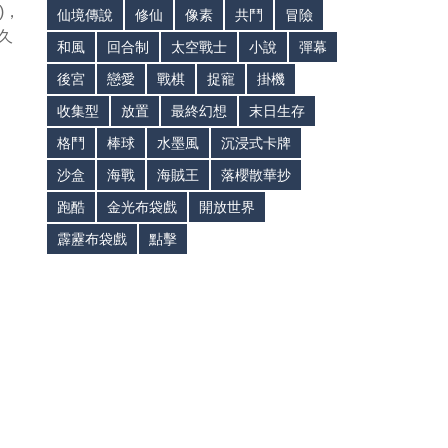
)，
仙境傳說
修仙
像素
共鬥
冒險
久
和風
回合制
太空戰士
小說
彈幕
後宮
戀愛
戰棋
捉寵
掛機
收集型
放置
最終幻想
末日生存
格鬥
棒球
水墨風
沉浸式卡牌
沙盒
海戰
海賊王
落櫻散華抄
跑酷
金光布袋戲
開放世界
霹靂布袋戲
點擊