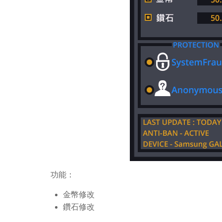
功能：
金幣修改
鑽石修改