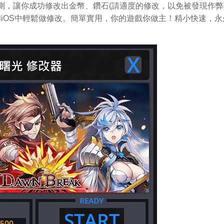
統偵測，讓你成功修改出金幣、鑽石(請適度的修改，以免被發現作弊
oid和iOS中輕鬆做修改。簡單實用，你的遊戲你做主！精小快速，永