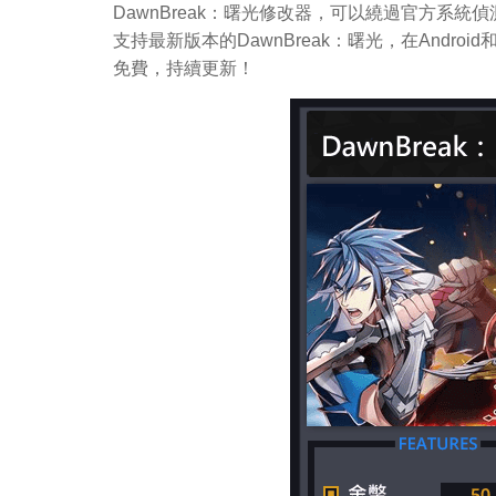
DawnBreak：曙光修改器，可以繞過官方系
支持最新版本的DawnBreak：曙光，在Andr
免費，持續更新！