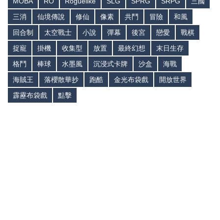
MOBA
RO
Roguelike
SLG
SPRG
SRPG
三國
三消
仙境傳說
修仙
像素
共鬥
冒險
和風
回合制
太空戰士
小說
彈幕
後宮
戀愛
戰棋
捉寵
掛機
收集型
放置
最終幻想
末日生存
格鬥
棒球
水墨風
沉浸式卡牌
沙盒
海戰
海賊王
落櫻散華抄
跑酷
金光布袋戲
開放世界
霹靂布袋戲
點擊