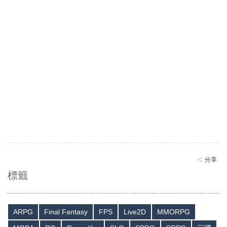
分享
標籤
ARPG
Final Fantasy
FPS
Live2D
MMORPG