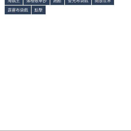
海賊王
落櫻散華抄
跑酷
金光布袋戲
開放世界
霹靂布袋戲
點擊