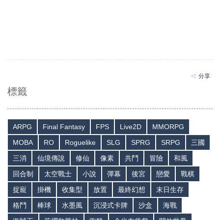
分享
標籤
ARPG
Final Fantasy
FPS
Live2D
MMORPG
MOBA
RO
Roguelike
SLG
SPRG
SRPG
三國
三消
仙境傳說
修仙
像素
共鬥
冒險
和風
回合制
太空戰士
小說
彈幕
後宮
戀愛
戰棋
捉寵
掛機
收集型
放置
最終幻想
末日生存
格鬥
棒球
水墨風
沉浸式卡牌
沙盒
海戰