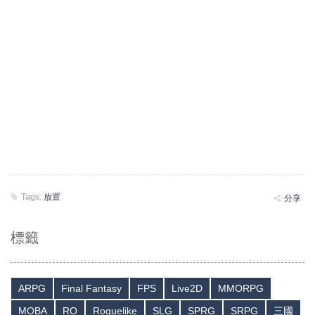
Tags:
放置
分享
標籤
ARPG
Final Fantasy
FPS
Live2D
MMORPG
MOBA
RO
Roguelike
SLG
SPRG
SRPG
三國