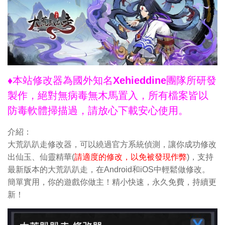
♦本站修改器為國外知名Xehieddine團隊所研發
製作，絕對無病毒無木馬置入，所有檔案皆以
防毒軟體掃描過，請放心下載安心使用。
介紹：
大荒趴趴走修改器，可以繞過官方系統偵測，讓你成功修改
出仙玉、仙靈精華(
請適度的修改，以免被發現作弊
)，支持
最新版本的大荒趴趴走，在Android和iOS中輕鬆做修改。
簡單實用，你的遊戲你做主！精小快速，永久免費，持續更
新！