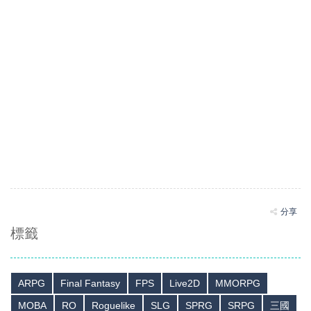
分享
標籤
ARPG
Final Fantasy
FPS
Live2D
MMORPG
MOBA
RO
Roguelike
SLG
SPRG
SRPG
三國