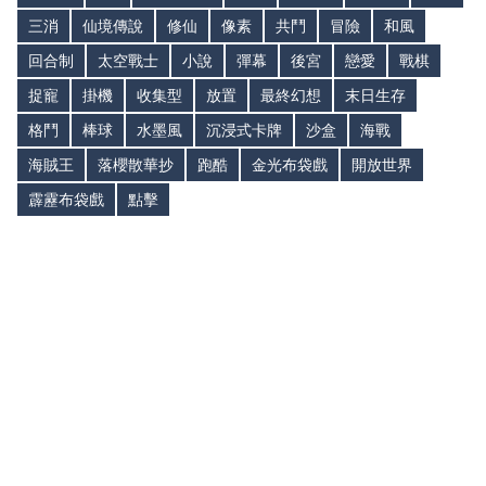
三消
仙境傳說
修仙
像素
共鬥
冒險
和風
回合制
太空戰士
小說
彈幕
後宮
戀愛
戰棋
捉寵
掛機
收集型
放置
最終幻想
末日生存
格鬥
棒球
水墨風
沉浸式卡牌
沙盒
海戰
海賊王
落櫻散華抄
跑酷
金光布袋戲
開放世界
霹靂布袋戲
點擊