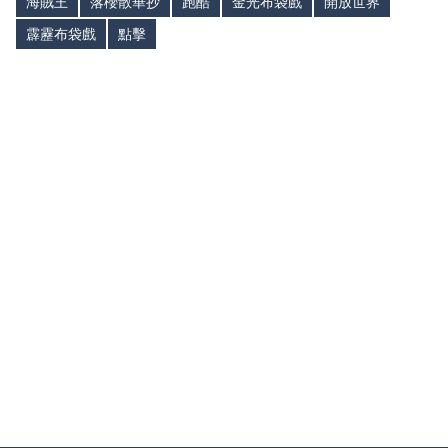
海賊王
落櫻散華抄
跑酷
金光布袋戲
開放世界
霹靂布袋戲
點擊