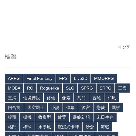
分享
標籤
ARPG
Final Fantasy
FPS
Live2D
MMORPG
MOBA
RO
Roguelike
SLG
SPRG
SRPG
三國
三消
仙境傳說
修仙
像素
共鬥
冒險
和風
回合制
太空戰士
小說
彈幕
後宮
戀愛
戰棋
捉寵
掛機
收集型
放置
最終幻想
末日生存
格鬥
棒球
水墨風
沉浸式卡牌
沙盒
海戰