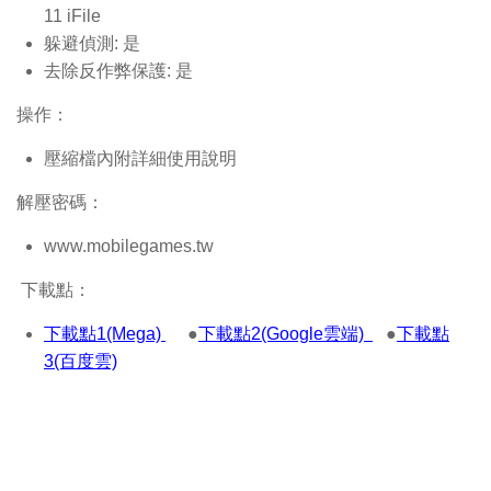
11 iFile
躲避偵測: 是
去除反作弊保護: 是
操作：
壓縮檔內附詳細使用說明
解壓密碼：
www.mobilegames.tw
下載點：
下載點1(Mega)
●
下載點2(Google雲端)
●
下載點
3(百度雲)