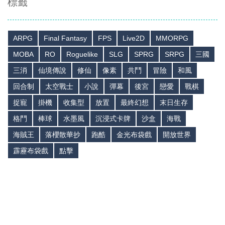
標籤
ARPG
Final Fantasy
FPS
Live2D
MMORPG
MOBA
RO
Roguelike
SLG
SPRG
SRPG
三國
三消
仙境傳說
修仙
像素
共鬥
冒險
和風
回合制
太空戰士
小說
彈幕
後宮
戀愛
戰棋
捉寵
掛機
收集型
放置
最終幻想
末日生存
格鬥
棒球
水墨風
沉浸式卡牌
沙盒
海戰
海賊王
落櫻散華抄
跑酷
金光布袋戲
開放世界
霹靂布袋戲
點擊