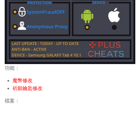
功能：
魔幣修改
祈願鑰匙修改
檔案：