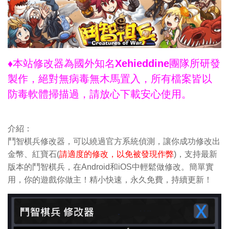
♦本站修改器為國外知名Xehieddine團隊所研發
製作，絕對無病毒無木馬置入，所有檔案皆以
防毒軟體掃描過，請放心下載安心使用。
介紹：
鬥智棋兵修改器，可以繞過官方系統偵測，讓你成功修改出
金幣、紅寶石(
請適度的修改，以免被發現作弊
)，支持最新
版本的鬥智棋兵，在Android和iOS中輕鬆做修改。簡單實
用，你的遊戲你做主！精小快速，永久免費，持續更新！