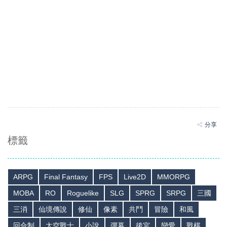
分享
標籤
ARPG
Final Fantasy
FPS
Live2D
MMORPG
MOBA
RO
Roguelike
SLG
SPRG
SRPG
三國
三消
仙境傳說
修仙
像素
共鬥
冒險
和風
回合制
太空戰士
小說
彈幕
後宮
戀愛
戰棋