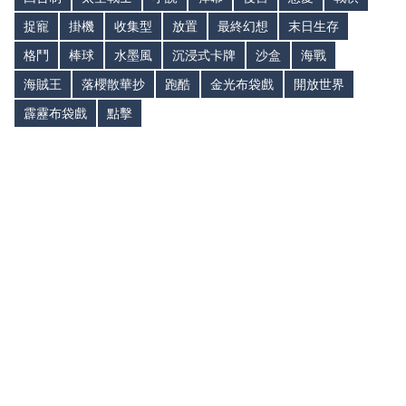
捉寵
掛機
收集型
放置
最終幻想
末日生存
格鬥
棒球
水墨風
沉浸式卡牌
沙盒
海戰
海賊王
落櫻散華抄
跑酷
金光布袋戲
開放世界
霹靂布袋戲
點擊