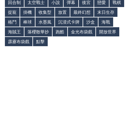
回合制
太空戰士
小說
彈幕
後宮
戀愛
戰棋
捉寵
掛機
收集型
放置
最終幻想
末日生存
格鬥
棒球
水墨風
沉浸式卡牌
沙盒
海戰
海賊王
落櫻散華抄
跑酷
金光布袋戲
開放世界
霹靂布袋戲
點擊