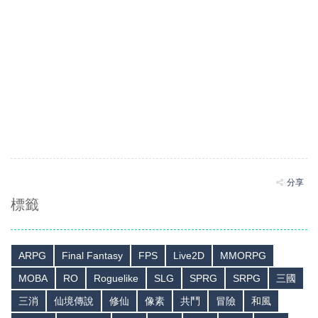
分享
標籤
ARPG
Final Fantasy
FPS
Live2D
MMORPG
MOBA
RO
Roguelike
SLG
SPRG
SRPG
三國
三消
仙境傳說
修仙
像素
共鬥
冒險
和風