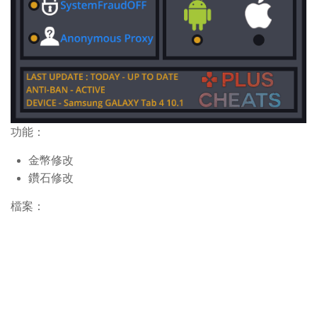
功能：
金幣修改
鑽石修改
檔案：