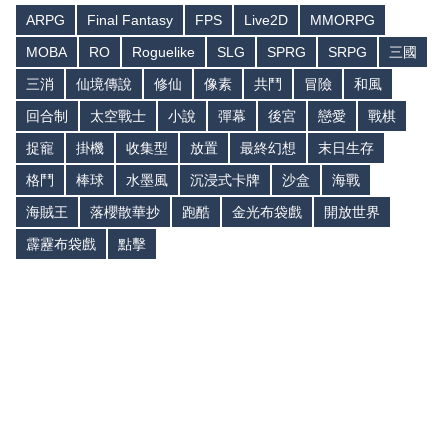
ARPG
Final Fantasy
FPS
Live2D
MMORPG
MOBA
RO
Roguelike
SLG
SPRG
SRPG
三國
三消
仙境傳說
修仙
像素
共鬥
冒險
和風
回合制
太空戰士
小說
彈幕
後宮
戀愛
戰棋
捉寵
掛機
收集型
放置
最終幻想
末日生存
格鬥
棒球
水墨風
沉浸式卡牌
沙盒
海戰
海賊王
落櫻散華抄
跑酷
金光布袋戲
開放世界
霹靂布袋戲
點擊