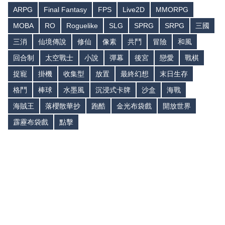
ARPG
Final Fantasy
FPS
Live2D
MMORPG
MOBA
RO
Roguelike
SLG
SPRG
SRPG
三國
三消
仙境傳說
修仙
像素
共鬥
冒險
和風
回合制
太空戰士
小說
彈幕
後宮
戀愛
戰棋
捉寵
掛機
收集型
放置
最終幻想
末日生存
格鬥
棒球
水墨風
沉浸式卡牌
沙盒
海戰
海賊王
落櫻散華抄
跑酷
金光布袋戲
開放世界
霹靂布袋戲
點擊