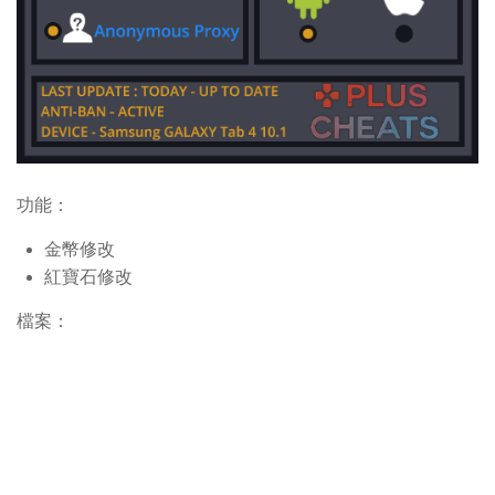
功能：
金幣修改
紅寶石修改
檔案：