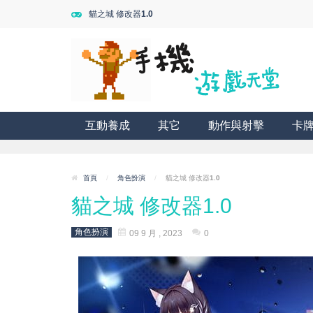
貓之城 修改器1.0
互動養成
其它
動作與射擊
卡
首頁
/
角色扮演
/
貓之城 修改器1.0
貓之城 修改器1.0
角色扮演
09 9 月 , 2023
0