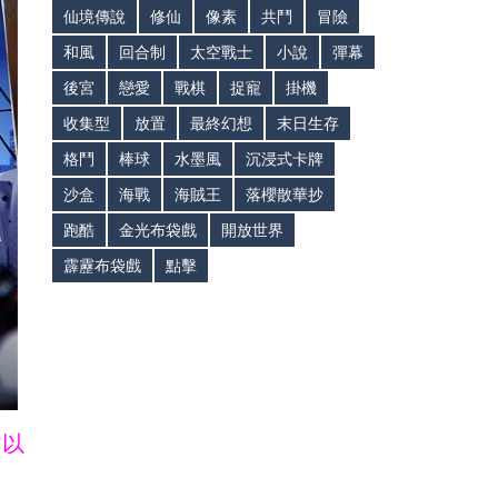
仙境傳說
修仙
像素
共鬥
冒險
和風
回合制
太空戰士
小說
彈幕
後宮
戀愛
戰棋
捉寵
掛機
收集型
放置
最終幻想
末日生存
格鬥
棒球
水墨風
沉浸式卡牌
沙盒
海戰
海賊王
落櫻散華抄
跑酷
金光布袋戲
開放世界
霹靂布袋戲
點擊
皆以