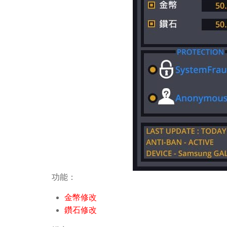
功能：
金幣修改
鑽石修改