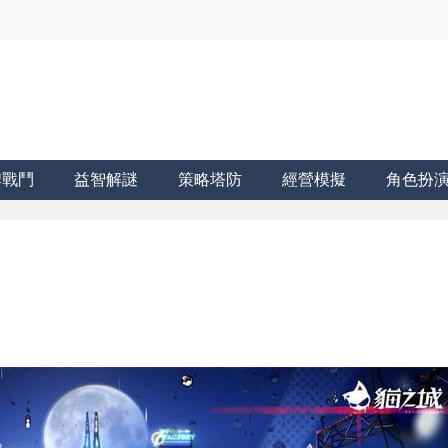
牌戰鬥
益智解謎
策略塔防
經營模擬
角色扮