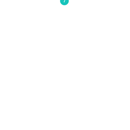
7
7.73K
4.74K
7.37K