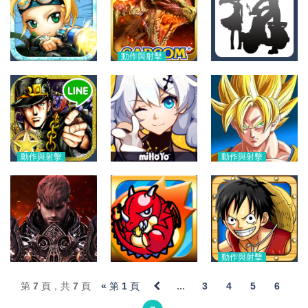
動作與射擊
魔物獵人
動作與射擊
動作與射擊
超擊敗修改器
EXPLORE修改
消滅都市修改器
V1.0
器 V01.0
V3.1.6
1.26K
6.58K
1.46K
動作與射擊
動作與射擊
JOJO 的奇妙冒
DRAGON BALL
動作與射擊
險 – 星塵射手修
崩壊3rd 修改器
Z -七龍珠爆裂激
改器 V1.1.3
V1.4.0
戰 修改器 V2.12
1.93K
2.49K
15.9K
動作與射擊
LINE 航海王：秘
動作與射擊
動作與射擊
第 7 頁，共 7 頁
« 第 1 頁
...
3
4
5
6
HIT：英雄之戰
怪物彈珠修改器
寶尋航修改器
修改器 V1.1.8
V5.5.2
V4.1.0