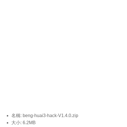
名稱: beng-huai3-hack-V1.4.0.
zip
大小: 6.2MB