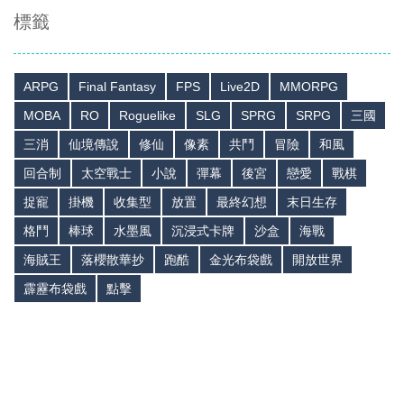
標籤
ARPG
Final Fantasy
FPS
Live2D
MMORPG
MOBA
RO
Roguelike
SLG
SPRG
SRPG
三國
三消
仙境傳說
修仙
像素
共鬥
冒險
和風
回合制
太空戰士
小說
彈幕
後宮
戀愛
戰棋
捉寵
掛機
收集型
放置
最終幻想
末日生存
格鬥
棒球
水墨風
沉浸式卡牌
沙盒
海戰
海賊王
落櫻散華抄
跑酷
金光布袋戲
開放世界
霹靂布袋戲
點擊