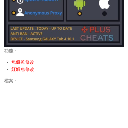
功能：
魚餅乾修改
紅鯛魚修改
檔案：