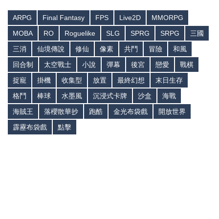
ARPG
Final Fantasy
FPS
Live2D
MMORPG
MOBA
RO
Roguelike
SLG
SPRG
SRPG
三國
三消
仙境傳說
修仙
像素
共鬥
冒險
和風
回合制
太空戰士
小說
彈幕
後宮
戀愛
戰棋
捉寵
掛機
收集型
放置
最終幻想
末日生存
格鬥
棒球
水墨風
沉浸式卡牌
沙盒
海戰
海賊王
落櫻散華抄
跑酷
金光布袋戲
開放世界
霹靂布袋戲
點擊