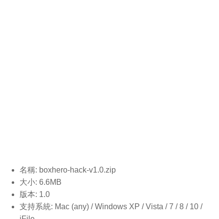
名稱: boxhero-hack-v1.0
.zip
大小: 6.6MB
版本: 1.0
支持系統: Mac (any) / Windows XP / Vista / 7 / 8 / 10 /
iFile