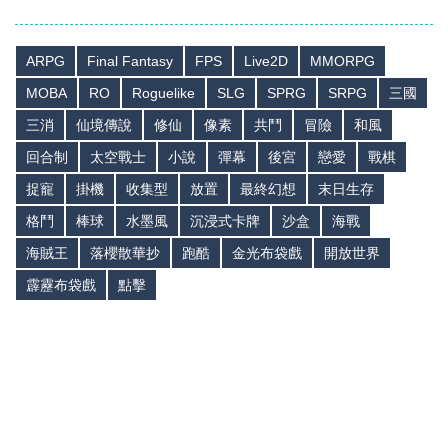
ARPG
Final Fantasy
FPS
Live2D
MMORPG
MOBA
RO
Roguelike
SLG
SPRG
SRPG
三國
三消
仙境傳說
修仙
像素
共鬥
冒險
和風
回合制
太空戰士
小說
彈幕
後宮
戀愛
戰棋
捉寵
掛機
收集型
放置
最終幻想
末日生存
格鬥
棒球
水墨風
沉浸式卡牌
沙盒
海戰
海賊王
落櫻散華抄
跑酷
金光布袋戲
開放世界
霹靂布袋戲
點擊