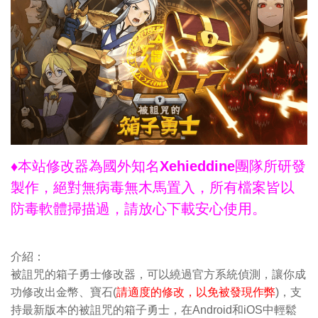
♦本站修改器為國外知名Xehieddine團隊所研發
製作，絕對無病毒無木馬置入，所有檔案皆以
防毒軟體掃描過，請放心下載安心使用。
介紹：
被詛咒的箱子勇士修改器，可以繞過官方系統偵測，讓你成
功修改出金幣、寶石(
請適度的修改，以免被發現作弊
)，支
持最新版本的被詛咒的箱子勇士，在Android和iOS中輕鬆